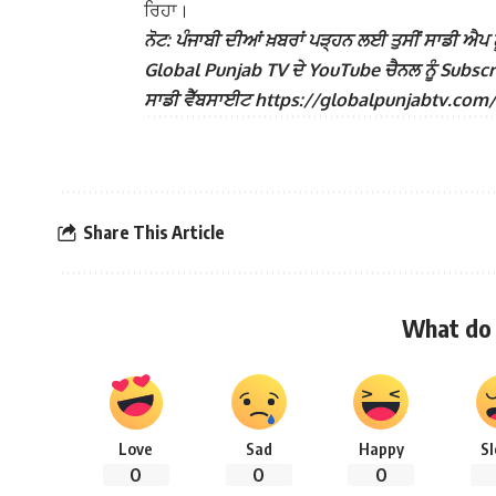
ਰਿਹਾ।
ਨੋਟ: ਪੰਜਾਬੀ ਦੀਆਂ ਖ਼ਬਰਾਂ ਪੜ੍ਹਨ ਲਈ ਤੁਸੀਂ ਸਾਡੀ ਐਪ ਨੂ
Global Punjab TV ਦੇ YouTube ਚੈਨਲ ਨੂੰ Subscribe
ਸਾਡੀ ਵੈੱਬਸਾਈਟ https://globalpunjabtv.com/ ‘ਤੇ ਜ
Share This Article
What do 
Love
Sad
Happy
S
0
0
0