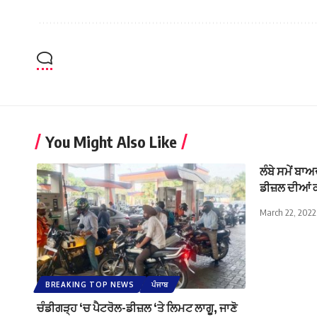
You Might Also Like
ਲੰਬੇ ਸਮੇਂ ਬ
ਡੀਜ਼ਲ ਦੀਆਂ ਕ
March 22, 2022
BREAKING TOP NEWS
ਪੰਜਾਬ
ਚੰਡੀਗੜ੍ਹ ‘ਚ ਪੈਟਰੋਲ-ਡੀਜ਼ਲ ‘ਤੇ ਲਿਮਟ ਲਾਗੂ, ਜਾਣੋ