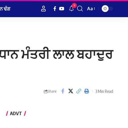
9
ਨ ਢੰਗ
Aa
Font
Resizer
ਰਧਾਨ ਮੰਤਰੀ ਲਾਲ ਬਹਾਦੁਰ
3 Min Read
Share
ADVT