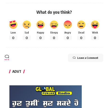
What do you think?
Love
Sad
Happy
Sleepy
Angry
Dead
Wink
0
0
0
0
0
0
0
Leave a Comment
ADVT