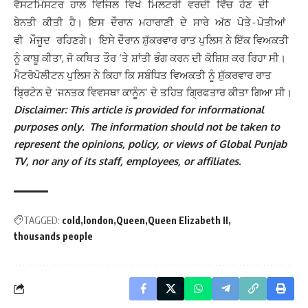
ਵੈਸਟਮਿੰਸਟਰ ਹਾਲ ਵਿਜਿਲ ਵਿਖੇ ਮਿਲਟਰੀ ਵਰਦੀ ਵਿੱਚ ਹੋਣ ਦੀ
ਬੇਨਤੀ ਕੀਤੀ ਹੈ। ਇਸ ਦੌਰਾਨ ਮਹਾਰਾਣੀ ਦੇ ਸਾਰੇ ਅੱਠ ਪੋਤੇ-ਪੋਤੀਆਂ
ਇਸੇ ਦੌਰਾਨ ਸ਼ੁੱਕਰਵਾਰ ਰਾਤ ਪੁਲਿਸ ਨੇ ਇੱਕ ਵਿਅਕਤੀ
ਵੀ ਮੌਜੂਦ ਰਹਿਣਗੇ।
ਨੂੰ ਕਾਬੂ ਕੀਤਾ, ਜੋ ਕਥਿਤ ਤੌਰ ‘ਤੇ ਸ਼ਾਂਤੀ ਭੰਗ ਕਰਨ ਦੀ ਕੋਸ਼ਿਸ਼ ਕਰ ਰਿਹਾ ਸੀ।
ਮੈਟਰੋਪੋਲੀਟਨ ਪੁਲਿਸ ਨੇ ਕਿਹਾ ਕਿ ਸਬੰਧਿਤ ਵਿਅਕਤੀ ਨੂੰ ਸ਼ੁੱਕਰਵਾਰ ਰਾਤ
ਬ੍ਰਿਟੇਨ ਦੇ ‘ਜਨਤਕ ਵਿਵਸਥਾ ਕਾਨੂੰਨ’ ਦੇ ਤਹਿਤ ਗ੍ਰਿਫਤਾਰ ਕੀਤਾ ਗਿਆ ਸੀ।
Disclaimer: This article is provided for informational
purposes only. The information should not be taken to
represent the opinions, policy, or views of Global Punjab
TV, nor any of its staff, employees, or affiliates.
TAGGED:
cold
london
Queen
Queen Elizabeth II
thousands people