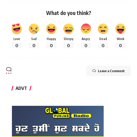
What do you think?
Love
Sad
Happy
Sleepy
Angry
Dead
Wink
0
0
0
0
0
0
0
Leave a Comment
ADVT