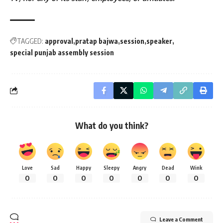
TAGGED:
approval
pratap bajwa
session
speaker
special punjab assembly session
What do you think?
Love
Sad
Happy
Sleepy
Angry
Dead
Wink
0
0
0
0
0
0
0
Leave a Comment