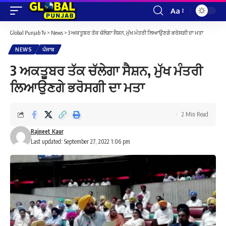
Aa
Font
Resizer
Global Punjab Tv
>
News
>
3 ਅਕਤੂਬਰ ਤੱਕ ਚੱਲੇਗਾ ਸੈਸ਼ਨ, ਮੁੱਖ ਮੰਤਰੀ ਲਿਆਉਣਗੇ ਭਰੋਸਗੀ ਦਾ ਮਤਾ
NEWS
ਪੰਜਾਬ
3 ਅਕਤੂਬਰ ਤੱਕ ਚੱਲੇਗਾ ਸੈਸ਼ਨ, ਮੁੱਖ ਮੰਤਰੀ
ਲਿਆਉਣਗੇ ਭਰੋਸਗੀ ਦਾ ਮਤਾ
2 Min Read
Rajneet Kaur
Last updated: September 27, 2022 1:06 pm