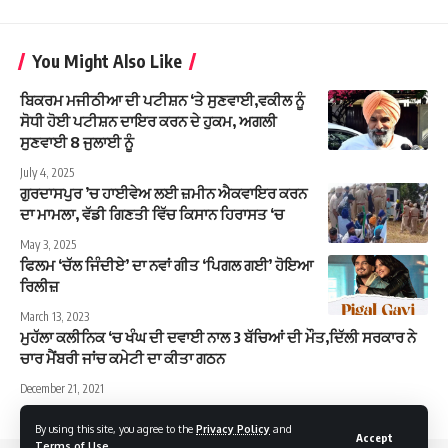
You Might Also Like
ਬਿਕਰਮ ਮਜੀਠੀਆ ਦੀ ਪਟੀਸ਼ਨ ‘ਤੇ ਸੁਣਵਾਈ,ਵਕੀਲ ਨੂੰ
ਸੋਧੀ ਹੋਈ ਪਟੀਸ਼ਨ ਦਾਇਰ ਕਰਨ ਦੇ ਹੁਕਮ, ਅਗਲੀ
ਸੁਣਵਾਈ 8 ਜੁਲਾਈ ਨੂੰ
July 4, 2025
ਗੁਰਦਾਸਪੁਰ ’ਚ ਹਾਈਵੇਅ ਲਈ ਜ਼ਮੀਨ ਐਕਵਾਇਰ ਕਰਨ
ਦਾ ਮਾਮਲਾ, ਵੱਡੀ ਗਿਣਤੀ ਵਿੱਚ ਕਿਸਾਨ ਹਿਰਾਸਤ ‘ਚ
May 3, 2025
ਫਿਲਮ ‘ਚੱਲ ਜਿੰਦੀਏ’ ਦਾ ਨਵਾਂ ਗੀਤ ‘ਪਿਗਲ ਗਈ’ ਹੋਇਆ
ਰਿਲੀਜ਼
March 13, 2023
ਮੁਹੱਲਾ ਕਲੀਨਿਕ ‘ਚ ਖੰਘ ਦੀ ਦਵਾਈ ਨਾਲ 3 ਬੱਚਿਆਂ ਦੀ ਮੌਤ,ਦਿੱਲੀ ਸਰਕਾਰ ਨੇ
ਚਾਰ ਮੈਂਬਰੀ ਜਾਂਚ ਕਮੇਟੀ ਦਾ ਕੀਤਾ ਗਠਨ
December 21, 2021
By using this site, you agree to the
Privacy Policy
and
Accept
Terms of Use
.