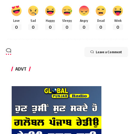
Love
Sad
Happy
Sleepy
Angry
Dead
Wink
0
0
0
0
0
0
0
Leave a Comment
ADVT