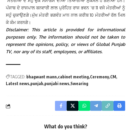
ਮੰਤਰੀਆਂ ਦੇ ਸਹੁੰ ਚੁੱਕ ਸਮਾਗਮ ਦੀਆਂ ਤਿਆਰੀਆਂ ਮੁਕੰਮਲ ਹੋ ਗਈਆ ਹਨ।
ਪੰਜਾਬ ਦੇ ਰਾਜਪਾਲ ਬਨਵਾਰੀ ਲਾਲ ਪੁਰੋਹਿਤ ਰਾਜ ਭਵਨ ’ਚ 11 ਵਜੇ ਮੰਤਰੀਆਂ ਨੂੰ
ਸਹੁੰ ਚੁਕਾਉਣਗੇ।ਮੁੱਖ ਮੰਤਰੀ ਭਗਵੰਤ ਮਾਨ ਨਾਲ ਕਰੀਬ 10 ਮੰਤਰੀਆਂ ਰੱਲ ਮਿਲ
ਕੇ ਕੰਮ ਕਰਨਗੇ।
Disclaimer: This article is provided for informational
purposes only. The information should not be taken to
represent the opinions, policy, or views of Global Punjab
TV, nor any of its staff, employees, or affiliates.
TAGGED:
bhagwant mann
cabinet meeting
Ceremony
CM
Latest news
punjab
punjabi news
Swearing
What do you think?