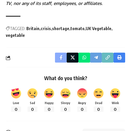
TV, nor any of its staff, employees, or affiliates.
TAGGED:
Britain
crisis
shortage
tomato
UK Vegetable
vegetable
What do you think?
Love
Sad
Happy
Sleepy
Angry
Dead
Wink
0
0
0
0
0
0
0