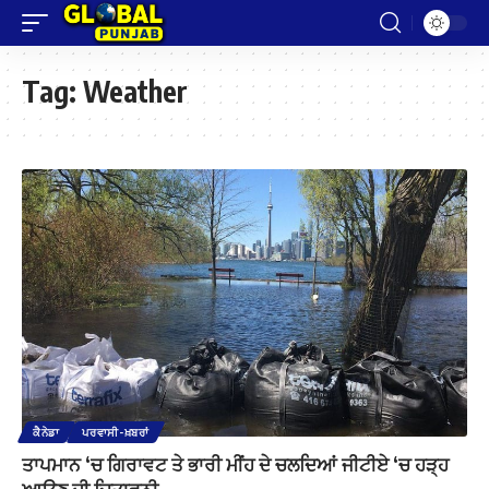
Tag:
Weather
ਕੈਨੇਡਾ
ਪਰਵਾਸੀ-ਖ਼ਬਰਾਂ
ਤਾਪਮਾਨ ‘ਚ ਗਿਰਾਵਟ ਤੇ ਭਾਰੀ ਮੀਂਹ ਦੇ ਚਲਦਿਆਂ ਜੀਟੀਏ ‘ਚ ਹੜ੍ਹ
ਆਉਣ ਦੀ ਚਿਤਾਵਨੀ