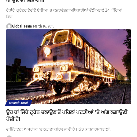
ਟੋਰਾਂਟੋ: ਗ੍ਰੇਟਰ ਟੋਰਾਂਟੋ ਏਰੀਆ 'ਚ ਕੰਜ਼ਰਵੇਸ਼ਨ ਅਧਿਕਾਰੀਆਂ ਵੱਲੋਂ ਅਗਲੇ 24 ਘੰਟਿਆਂ
ਵਿੱਚ…
Global Team
March 16, 2019
ਪਰਵਾਸੀ-ਖ਼ਬਰਾਂ
ਉਹ ਥਾਂ ਜਿੱਥੇ ਟ੍ਰੇਨ ਚਲਾਉਣ ਤੋਂ ਪਹਿਲਾਂ ਪਟੜੀਆਂ ‘ਤੇ ਅੱਗ ਲਗਾਉਣੀ
ਪੈਂਦੀ ਹੈ!
ਵਾਸ਼ਿੰਗਟਨ : ਅਮਰੀਕਾ 'ਚ ਠੰਡ ਦਾ ਕਹਿਰ ਜਾਰੀ ਹੈ। ਠੰਡ ਕਾਰਨ ਹਸਪਤਾਲਾਂ…