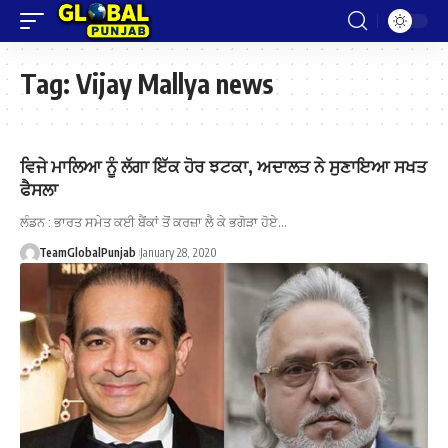
Tag:
Vijay Mallya news
ਵਿਜੇ ਮਾਲਿਆ ਨੂੰ ਲੱਗਾ ਇੱਕ ਹੋਰ ਝਟਕਾ, ਅਦਾਲਤ ਨੇ ਸੁਣਾਇਆ ਸਖਤ
ਫੈਸਲਾ
ਲੰਡਨ : ਭਾਰਤ ਸਮੇਤ ਕਈ ਬੈਂਕਾਂ ਤੋਂ ਕਰਜ਼ਾ ਲੈ ਕੇ ਭਗੋੜਾ ਹੋਏ…
TeamGlobalPunjab
January 28, 2020