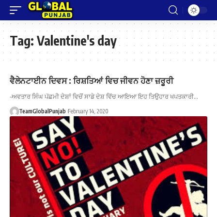
Tag:
Valentine's day
ਵੈਲੇਨਟਾਈਨ ਦਿਵਸ : ਰਿਸ਼ਤਿਆਂ ਵਿਚ ਜੀਵਨ ਹੋਣਾ ਜ਼ਰੂਰੀ
-ਅਵਤਾਰ ਸਿੰਘ ਪੱਛਮੀ ਦੇਸ਼ਾਂ ਵਿਚੋਂ ਸਾਡੇ ਦੇਸ਼ ਵਿੱਚ ਆਇਆ ਇਹ ਤਿਉਹਾਰ ਖਪਤਕਾਰੀ…
TeamGlobalPunjab
February 14, 2020