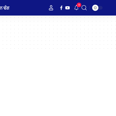
9
ਨ ਢੰਗ