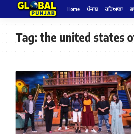
Home
ਪੰਜਾਬ
ਹਰਿਆਣਾ
ਭ
Tag:
the united states 