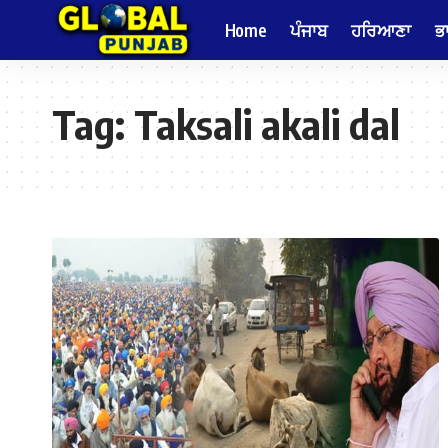
Home
ਪੰਜਾਬ
ਹਰਿਆਣਾ
ਭ
Tag:
Taksali akali dal