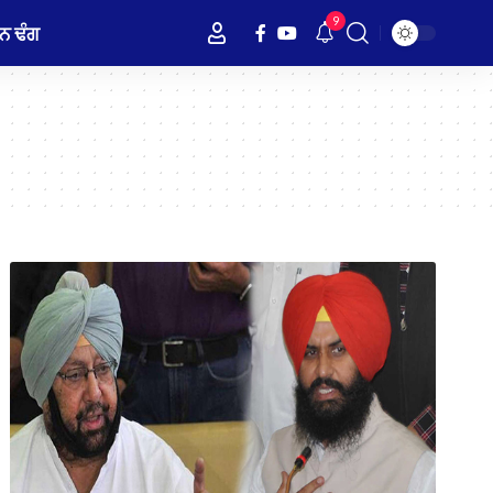
9
ਨ ਢੰਗ