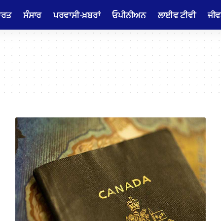
ਾਰਤ
ਸੰਸਾਰ
ਪਰਵਾਸੀ-ਖ਼ਬਰਾਂ
ਓਪੀਨੀਅਨ
ਲਾਈਵ ਟੀਵੀ
ਜੀਵ