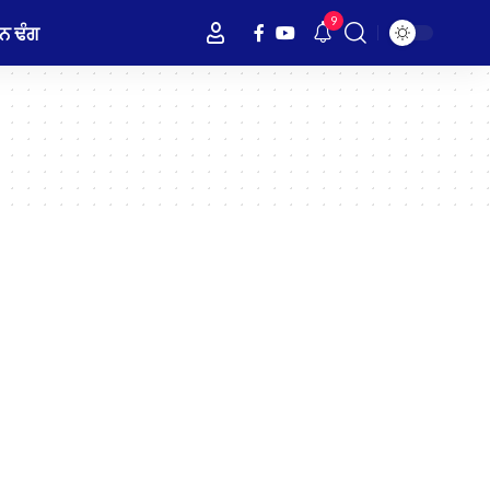
9
ਨ ਢੰਗ