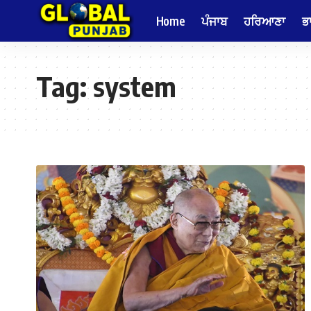
Home
ਪੰਜਾਬ
ਹਰਿਆਣਾ
ਭ
Tag:
system