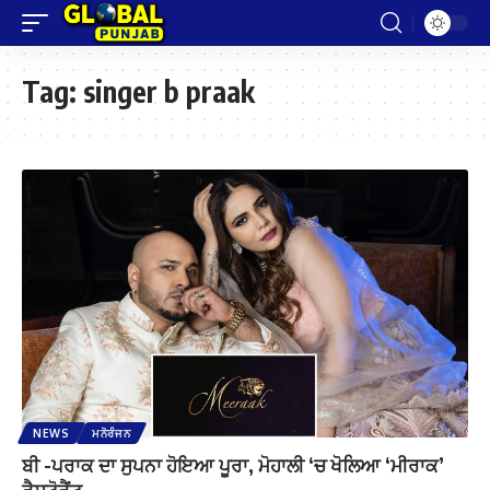
Tag:
singer b praak
NEWS
ਮਨੋਰੰਜਨ
ਬੀ -ਪਰਾਕ ਦਾ ਸੁਪਨਾ ਹੋਇਆ ਪੂਰਾ, ਮੋਹਾਲੀ ‘ਚ ਖੋਲਿਆ ‘ਮੀਰਾਕ’
ਰੈਸਟੋਰੈਂਟ