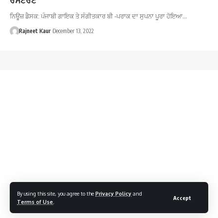
ਨਿਊਜ਼ ਡੈਸਕ: ਪੰਜਾਬੀ ਗਾਇਕ ਤੇ ਸੰਗੀਤਕਾਰ ਬੀ -ਪਰਾਕ ਦਾ ਸੁਪਨਾ ਪੂਰਾ ਹੋਇਆ…
Rajneet Kaur
December 13, 2022
By using this site, you agree to the
Privacy Policy
and
Accept
Terms of Use
.