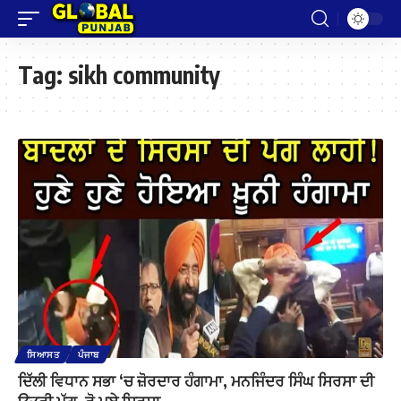
Tag:
sikh community
ਸਿਆਸਤ
ਪੰਜਾਬ
ਦਿੱਲੀ ਵਿਧਾਨ ਸਭਾ ‘ਚ ਜ਼ੋਰਦਾਰ ਹੰਗਾਮਾ, ਮਨਜਿੰਦਰ ਸਿੰਘ ਸਿਰਸਾ ਦੀ
ਉਤਰੀ ਪੱਗ, ਰੋ ਪਏ ਸਿਰਸਾ