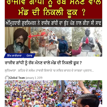
ਸਿੱਖ ਭਾਈਚਾਰਾ
ਪੰਜਾਬ
ਰਾਜੀਵ ਗਾਂਧੀ ਨੂੰ ਰੱਬ ਮੰਨਣ ਵਾਲੇ ਮੰਡ ਦੀ ਨਿਕਲੀ ਫੂਕ ?
ਲੁਧਿਆਣਾ : ਸ਼ਹਿਰ ਦੇ ਸਲੇਮ ਟਾਵਰੀ ਇਲਾਕੇ 'ਚ ਸਥਿਤ ਭਾਰਤ ਦੇ ਸਾਬਕਾ ਪ੍ਰਧਾਨ…
Global Team
January 3, 2019