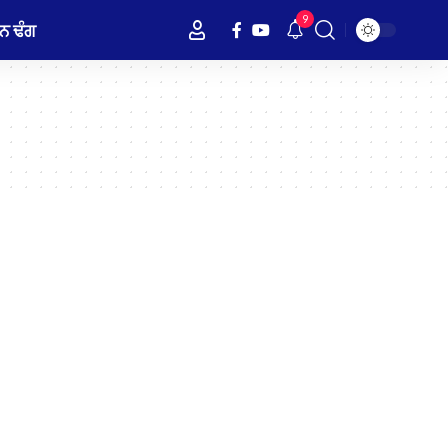
9
ਨ ਢੰਗ