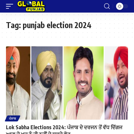
Tag:
punjab election 2024
ਪੰਜਾਬ
Lok Sabha Elections 2024: ਪੰਜਾਬ ਦੇ ਦਰਜਨ ਤੋਂ ਵੱਧ ਦਿੱਗਜ
ਆਗੂ ਜੋ ਖੁਦ ਨੂੰ ਹੀ ਨਹੀਂ ਦੇ ਸਕਦੇ ਵੋਟ