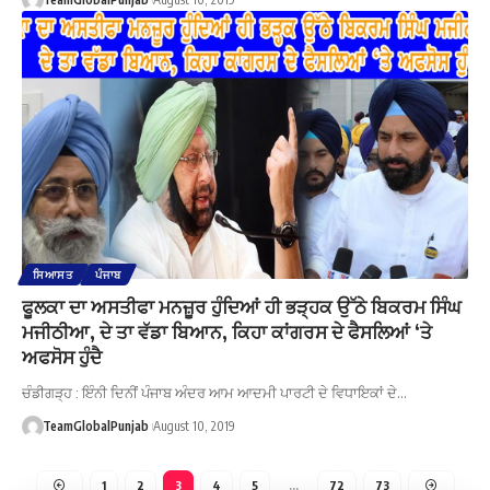
ਸਿਆਸਤ
ਪੰਜਾਬ
ਫੂਲਕਾ ਦਾ ਅਸਤੀਫਾ ਮਨਜ਼ੂਰ ਹੁੰਦਿਆਂ ਹੀ ਭੜ੍ਹਕ ਉੱਠੇ ਬਿਕਰਮ ਸਿੰਘ
ਮਜੀਠੀਆ, ਦੇ ਤਾ ਵੱਡਾ ਬਿਆਨ, ਕਿਹਾ ਕਾਂਗਰਸ ਦੇ ਫੈਸਲਿਆਂ ‘ਤੇ
ਅਫਸੋਸ ਹੁੰਦੈ
ਚੰਡੀਗੜ੍ਹ : ਇੰਨੀ ਦਿਨੀਂ ਪੰਜਾਬ ਅੰਦਰ ਆਮ ਆਦਮੀ ਪਾਰਟੀ ਦੇ ਵਿਧਾਇਕਾਂ ਦੇ…
TeamGlobalPunjab
August 10, 2019
1
2
3
4
5
…
72
73