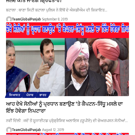
ਬਟਾਲਾ : ਥਾਣਾ ਸਿਟੀ ਬਟਾਲਾ ਪੁਲਿਸ ਨੇ ਇੱਥੋਂ ਦੇ ਐਸਡੀਐਮ ਦੀ ਸ਼ਿਕਾਇਤ…
TeamGlobalPunjab
September 8, 2019
ਸਿਆਸਤ
ਪੰਜਾਬ
ਭਾਰਤ
ਆਹ ਦੇਖੋ ਸੋਨੀਆਂ ਨੂੰ ਪ੍ਰਧਾਨ ਬਣਾਉਣ ‘ਤੇ ਕੈਪਟਨ-ਸਿੱਧੂ ਮਸਲੇ ਦਾ
ਇੰਝ ਹੋਵੇਗਾ ਨਿਪਟਾਰਾ
ਨਵੀਂ ਦਿੱਲੀ : ਜਦੋਂ ਤੋਂ ਯੂਨਾਈਟਡ ਪ੍ਰੋ੍ਗ੍ਰੈਸਿਵ ਅਲਾਇਸ (ਯੂਪੀਏ) ਦੀ ਚੇਅਰਪਸਨ ਸੋਨੀਆਂ…
TeamGlobalPunjab
August 12, 2019