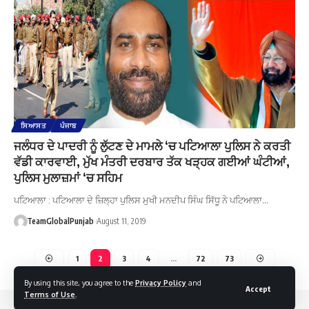
ਸਿਆਸਤ
ਪੰਜਾਬ
ਜਲੰਧਰ ਦੇ ਪਾਦਰੀ ਨੂੰ ਲੁੱਟਣ ਦੇ ਮਾਮਲੇ ‘ਚ ਪਟਿਆਲਾ ਪੁਲਿਸ ਨੇ ਕਰਤੀ
ਵੱਡੀ ਕਾਰਵਾਈ, ਮੁੱਖ ਮੰਤਰੀ ਦਰਬਾਰ ਤੱਕ ਖੜ੍ਹਕ ਗਈਆਂ ਘੰਟੀਆਂ,
ਪੁਲਿਸ ਮੁਲਾਜ਼ਮਾਂ ‘ਚ ਸਹਿਮ
ਪਟਿਆਲਾ : ਪਟਿਆਲਾ ਦੇ ਜ਼ਿਲ੍ਹਾ ਪੁਲਿਸ ਮੁਖੀ ਮਨਦੀਪ ਸਿੰਘ ਸਿੱਧੂ ਨੇ ਪਟਿਆਲਾ…
TeamGlobalPunjab
August 11, 2019
1
2
3
4
…
72
73
By using this site, you agree to the
Privacy Policy
and
Accept
Terms of Use
.