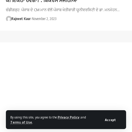
ਚੰਡੀਗੜ੍ਹ: ਪੰਜਾਬ ਦੇ CM ਮਾਨ ਵੱਲੋਂ ਪੰਜਾਬ ਖੇਤੀਬਾੜੀ ਯੂਨੀਵਰਸਿਟੀ ਦੇ ਡਾ. ਮਨਮੋਹਨ…
Rajneet Kaur
November 2, 2023
By using this site, you agree to the
Privacy Policy
and
Accept
Terms of Use
.