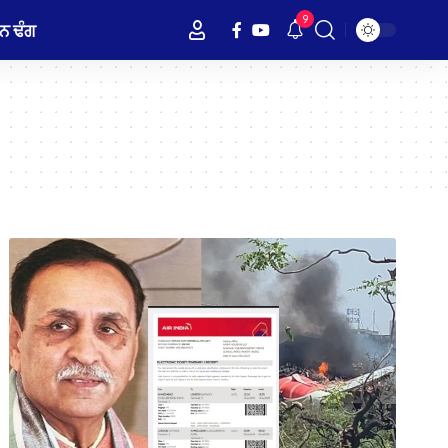
9
ਨ ਢੰਗ