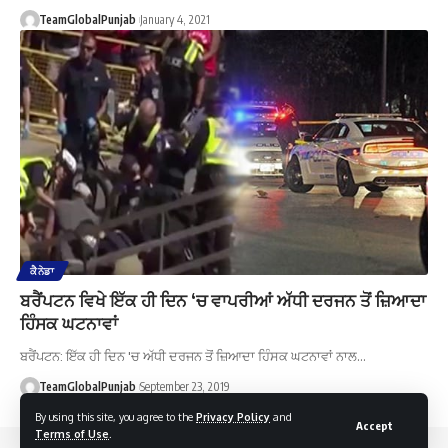
TeamGlobalPunjab
January 4, 2021
ਕੈਨੇਡਾ
ਬਰੈਂਪਟਨ ਵਿਖੇ ਇੱਕ ਹੀ ਦਿਨ ‘ਚ ਵਾਪਰੀਆਂ ਅੱਧੀ ਦਰਜਨ ਤੋਂ ਜ਼ਿਆਦਾ
ਹਿੰਸਕ ਘਟਨਾਵਾਂ
ਬਰੈਂਪਟਨ: ਇੱਕ ਹੀ ਦਿਨ 'ਚ ਅੱਧੀ ਦਰਜਨ ਤੋਂ ਜ਼ਿਆਦਾ ਹਿੰਸਕ ਘਟਨਾਵਾਂ ਨਾਲ…
TeamGlobalPunjab
September 23, 2019
By using this site, you agree to the
Privacy Policy
and
Accept
Terms of Use
.