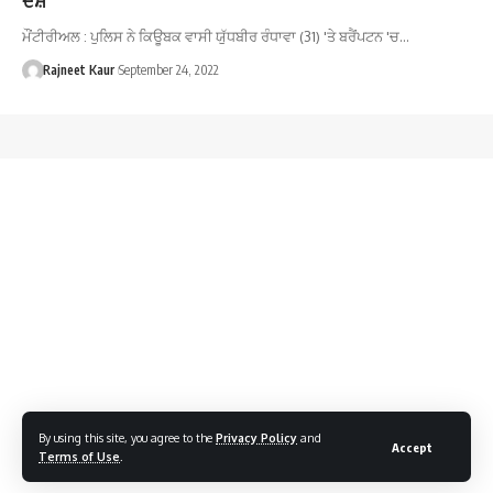
ਮੌਂਟੀਰੀਅਲ : ਪੁਲਿਸ ਨੇ ਕਿਊਬਕ ਵਾਸੀ ਯੁੱਧਬੀਰ ਰੰਧਾਵਾ (31) 'ਤੇ ਬਰੈਂਪਟਨ 'ਚ…
Rajneet Kaur
September 24, 2022
By using this site, you agree to the
Privacy Policy
and
Accept
Terms of Use
.