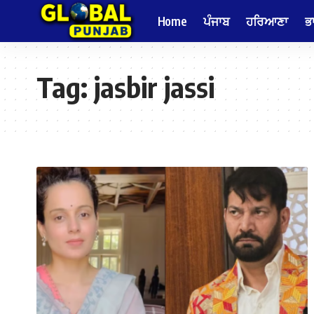
Home
ਪੰਜਾਬ
ਹਰਿਆਣਾ
ਭ
Tag:
jasbir jassi