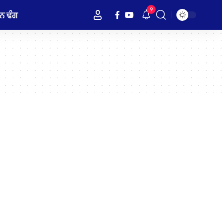
9
ਨ ਢੰਗ