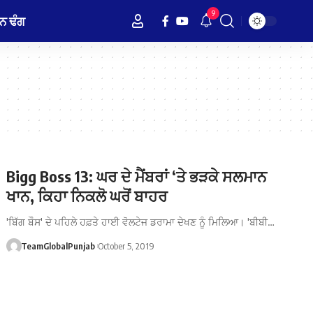
9
ਨ ਢੰਗ
Bigg Boss 13: ਘਰ ਦੇ ਮੈਂਬਰਾਂ ‘ਤੇ ਭੜਕੇ ਸਲਮਾਨ
ਖਾਨ, ਕਿਹਾ ਨਿਕਲੋ ਘਰੋਂ ਬਾਹਰ
'ਬਿੱਗ ਬੌਸ' ਦੇ ਪਹਿਲੇ ਹਫ਼ਤੇ ਹਾਈ ਵੋਲਟੇਜ ਡਰਾਮਾ ਦੇਖਣ ਨੂੰ ਮਿਲਿਆ। 'ਬੀਬੀ…
TeamGlobalPunjab
October 5, 2019