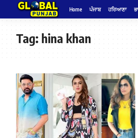
Home
ਪੰਜਾਬ
ਹਰਿਆਣਾ
ਭ
Tag:
hina khan