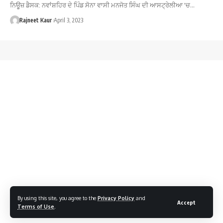
ਨਿਊਜ਼ ਡੈਸਕ: ਨਵਾਂਸ਼ਹਿਰ ਦੇ ਪਿੰਡ ਸੋਨਾ ਵਾਸੀ ਮਨਜੋਤ ਸਿੰਘ ਦੀ ਆਸਟ੍ਰੇਲੀਆ 'ਚ…
Rajneet Kaur
April 3, 2023
By using this site, you agree to the
Privacy Policy
and
Accept
Terms of Use
.