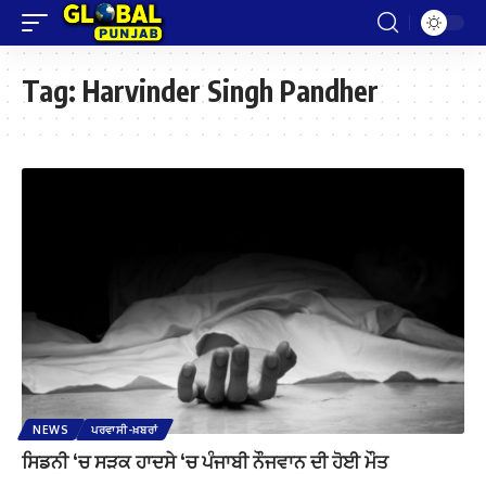
Tag:
Harvinder Singh Pandher
NEWS
ਪਰਵਾਸੀ-ਖ਼ਬਰਾਂ
ਸਿਡਨੀ ‘ਚ ਸੜਕ ਹਾਦਸੇ ‘ਚ ਪੰਜਾਬੀ ਨੌਜਵਾਨ ਦੀ ਹੋਈ ਮੌਤ