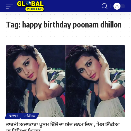
Tag:
happy birthday poonam dhillon
NEWS
ਮਨੋਰੰਜਨ
ਭਾਰਤੀ ਅਦਾਕਾਰਾ ਪੂਨਮ ਢਿੱਲੋਂ ਦਾ ਅੱਜ ਜਨਮ ਦਿਨ , ਮਿਸ ਇੰਡੀਆ
ਦਾ ਜਿੱਤਿਆ ਖ਼ਿਤਾਬ