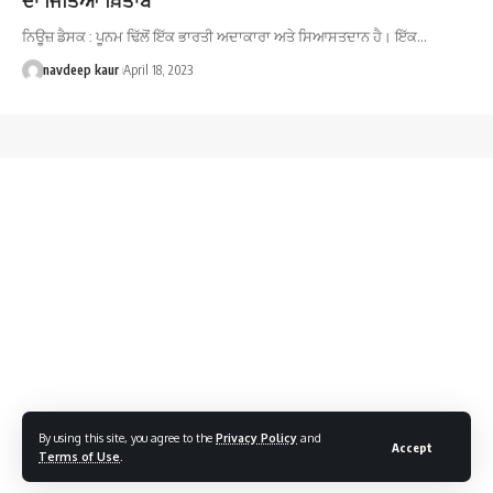
ਨਿਊਜ਼ ਡੈਸਕ : ਪੂਨਮ ਢਿੱਲੋਂ ਇੱਕ ਭਾਰਤੀ ਅਦਾਕਾਰਾ ਅਤੇ ਸਿਆਸਤਦਾਨ ਹੈ। ਇੱਕ…
navdeep kaur
April 18, 2023
By using this site, you agree to the
Privacy Policy
and
Accept
Terms of Use
.