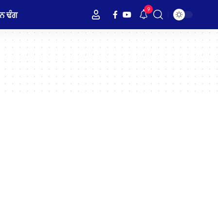
9
ਨ ਢੰਗ