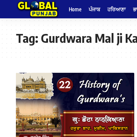
Home
ਪੰਜਾਬ
ਹਰਿਆਣਾ
ਭ
Tag:
Gurdwara Mal ji K