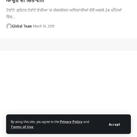
ਟੋਰਾਂਟੋ: ਗ੍ਰੇਟਰ ਟੋਰਾਂਟੋ ਏਰੀਆ 'ਚ ਕੰਜ਼ਰਵੇਸ਼ਨ ਅਧਿਕਾਰੀਆਂ ਵੱਲੋਂ ਅਗਲੇ 24 ਘੰਟਿਆਂ
ਵਿੱਚ…
Global Team
March 16, 2019
By using this site, you agree to the
Privacy Policy
and
Accept
Terms of Use
.