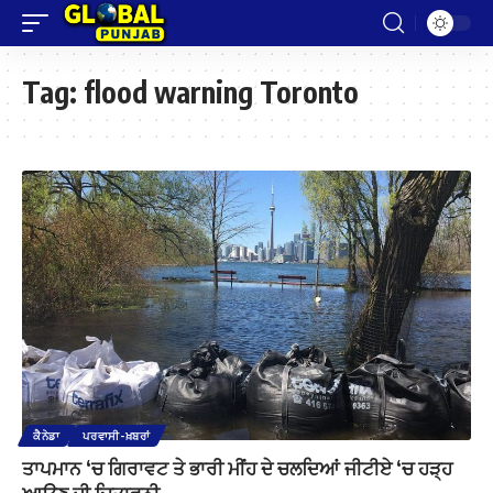
Tag:
flood warning Toronto
ਕੈਨੇਡਾ
ਪਰਵਾਸੀ-ਖ਼ਬਰਾਂ
ਤਾਪਮਾਨ ‘ਚ ਗਿਰਾਵਟ ਤੇ ਭਾਰੀ ਮੀਂਹ ਦੇ ਚਲਦਿਆਂ ਜੀਟੀਏ ‘ਚ ਹੜ੍ਹ
ਆਉਣ ਦੀ ਚਿਤਾਵਨੀ