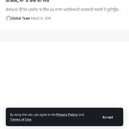
ਗੋਰਖਪੁਰ: ਉੱਤਰ ਪ੍ਰਦੇਸ਼ 'ਚ ਇੱਕ 26 ਸਾਲਾ ਅਣਵਿਆਹੀ ਗਰਭਵਤੀ ਲੜਕੀ ਨੇ ਯੂਟਿਊਬ…
Global Team
March 12, 2019
By using this site, you agree to the
Privacy Policy
and
Accept
Terms of Use
.