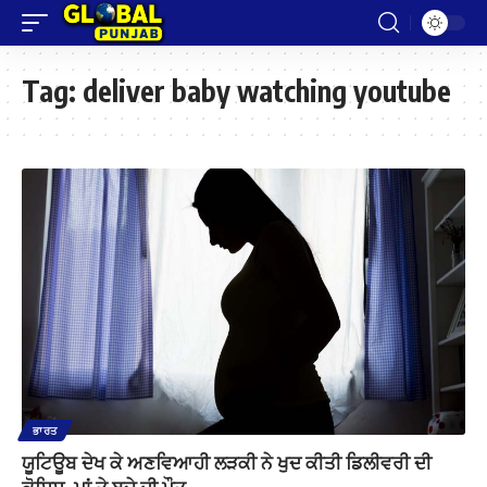
Tag:
deliver baby watching youtube
ਭਾਰਤ
ਯੂਟਿਊਬ ਦੇਖ ਕੇ ਅਣਵਿਆਹੀ ਲੜਕੀ ਨੇ ਖੁਦ ਕੀਤੀ ਡਿਲੀਵਰੀ ਦੀ
ਕੋਸ਼ਿਸ਼, ਮਾਂ ਤੇ ਬਚੇ ਦੀ ਮੌਤ