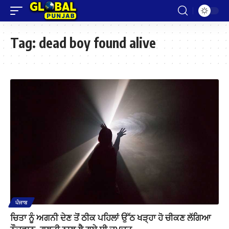
Tag:
dead boy found alive
ਪੰਜਾਬ
ਚਿਤਾ ਨੂੰ ਅਗਨੀ ਦੇਣ ਤੋਂ ਠੀਕ ਪਹਿਲਾਂ ਉੱਠ ਖੜ੍ਹਾ ਹੋ ਚੀਕਣ ਲੱਗਿਆ
ਨੌਜਵਾਨ, ਗਲਤੀ ਨਾਲ ਲੈ ਗਏ ਸੀ ਜਮਦੂਤ