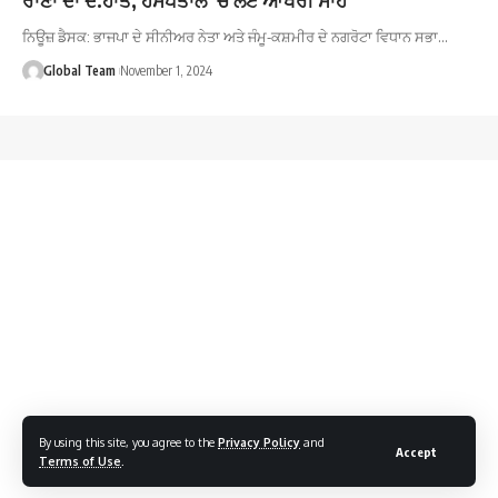
ਨਿਊਜ਼ ਡੈਸਕ: ਭਾਜਪਾ ਦੇ ਸੀਨੀਅਰ ਨੇਤਾ ਅਤੇ ਜੰਮੂ-ਕਸ਼ਮੀਰ ਦੇ ਨਗਰੋਟਾ ਵਿਧਾਨ ਸਭਾ…
Global Team
November 1, 2024
By using this site, you agree to the
Privacy Policy
and
Accept
Terms of Use
.