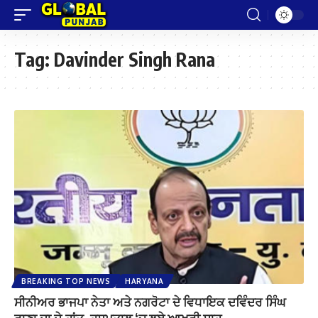
Tag:
Davinder Singh Rana
BREAKING TOP NEWS
HARYANA
ਸੀਨੀਅਰ ਭਾਜਪਾ ਨੇਤਾ ਅਤੇ ਨਗਰੋਟਾ ਦੇ ਵਿਧਾਇਕ ਦਵਿੰਦਰ ਸਿੰਘ
ਰਾਣਾ ਦਾ ਦੇ.ਹਾਂਤ, ਹਸਪਤਾਲ ‘ਚ ਲਏ ਆਖਰੀ ਸਾਹ