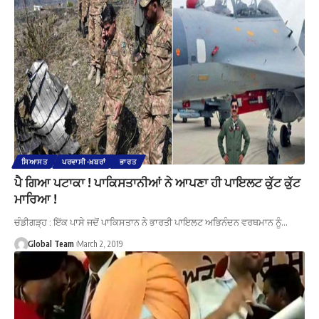
ਸਿਆਸਤ
ਪਰਵਾਸੀ-ਖ਼ਬਰਾਂ
ਭਾਰਤ
ਪੈ ਗਿਆ ਪਟਾਕਾ ! ਪਾਕਿਸਤਾਨੀਆਂ ਨੇ ਆਪਣਾ ਹੀ ਪਾਇਲਟ ਕੁੱਟ ਕੁੱਟ
ਮਾਰਿਆ !
ਚੰਡੀਗੜ੍ਹ : ਇੱਕ ਪਾਸੇ ਜਦੋਂ ਪਾਕਿਸਤਾਨ ਨੇ ਭਾਰਤੀ ਪਾਇਲਟ ਅਭਿਨੰਦਨ ਵਰਥਮਾਨ ਨੂੰ…
Global Team
March 2, 2019