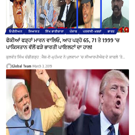
ਓਪੀਨੀਅਨ
ਸਿਆਸਤ
ਸਿੱਖ ਭਾਈਚਾਰਾ
ਪੰਜਾਬ
ਪਰਵਾਸੀ-ਖ਼ਬਰਾਂ
ਭਾਰਤ
ਫੋਕੀਆਂ ਫੜ੍ਹਾਂ ਮਾਰਨ ਵਾਲਿਓ, ਆਹ ਪੜ੍ਹੋ 65, 71 ਤੇ 1999 ‘ਚ
ਪਾਕਿਸਤਾਨ ਵੱਲੋਂ ਫੜੇ ਭਾਰਤੀ ਪਾਇਲਟਾਂ ਦਾ ਹਾਲ!
ਕੁਲਵੰਤ ਸਿੰਘ ਚੰਡੀਗੜ੍ਹ : ਜੈਸ਼-ਏ-ਮੁਹੰਮਦ ਨੇ ਪੁਲਵਾਮਾ ‘ਚ ਸੀਆਰਪੀਐਫ ਦੇ ਕਾਫਲੇ ‘ਤੇ…
Global Team
March 3, 2019