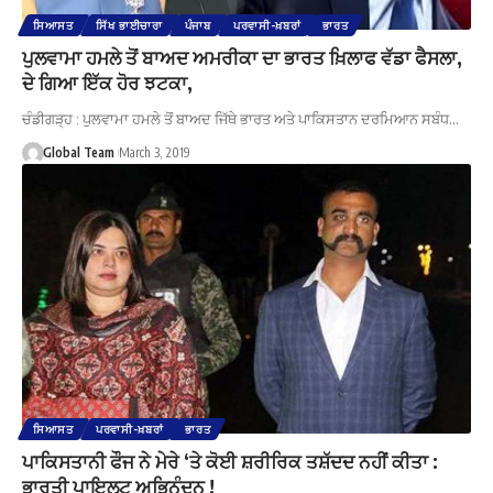
ਸਿਆਸਤ
ਸਿੱਖ ਭਾਈਚਾਰਾ
ਪੰਜਾਬ
ਪਰਵਾਸੀ-ਖ਼ਬਰਾਂ
ਭਾਰਤ
ਪੁਲਵਾਮਾ ਹਮਲੇ ਤੋਂ ਬਾਅਦ ਅਮਰੀਕਾ ਦਾ ਭਾਰਤ ਖ਼ਿਲਾਫ ਵੱਡਾ ਫੈਸਲਾ,
ਦੇ ਗਿਆ ਇੱਕ ਹੋਰ ਝਟਕਾ,
ਚੰਡੀਗੜ੍ਹ : ਪੁਲਵਾਮਾ ਹਮਲੇ ਤੋਂ ਬਾਅਦ ਜਿੱਥੇ ਭਾਰਤ ਅਤੇ ਪਾਕਿਸਤਾਨ ਦਰਮਿਆਨ ਸਬੰਧ…
Global Team
March 3, 2019
ਸਿਆਸਤ
ਪਰਵਾਸੀ-ਖ਼ਬਰਾਂ
ਭਾਰਤ
ਪਾਕਿਸਤਾਨੀ ਫੌਜ ਨੇ ਮੇਰੇ ‘ਤੇ ਕੋਈ ਸ਼ਰੀਰਿਕ ਤਸ਼ੱਦਦ ਨਹੀਂ ਕੀਤਾ :
ਭਾਰਤੀ ਪਾਇਲਟ ਅਭਿਨੰਦਨ !