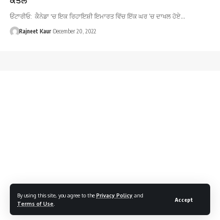
ਓਂਟਾਰੀਓ: ਕੈਨੇਡਾ 'ਚ ਇਕ ਰਿਹਾਇਸ਼ੀ ਇਮਾਰਤ ਵਿੱਚ ਇੱਕ ਘਰ ’ਚ ਦਾਖਲ ਹੋਏ…
Rajneet Kaur
December 20, 2022
By using this site, you agree to the
Privacy Policy
and
Accept
Terms of Use
.