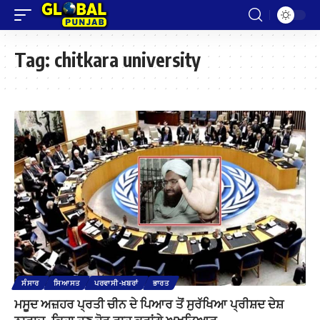
Tag:
chitkara university
ਸੰਸਾਰ
ਸਿਆਸਤ
ਪਰਵਾਸੀ-ਖ਼ਬਰਾਂ
ਭਾਰਤ
ਮਸੂਦ ਅਜ਼ਹਰ ਪ੍ਰਤੀ ਚੀਨ ਦੇ ਪਿਆਰ ਤੋਂ ਸੁਰੱਖਿਆ ਪ੍ਰੀਸ਼ਦ ਦੇਸ਼
ਨਾਰਾਜ਼, ਕਿਹਾ ਹੁਣ ਹੋਰ ਰਾਹ ਕਰਾਂਗੇ ਅਖ਼ਤਿਆਰ