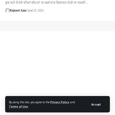
ਕੁਝ ਸਮੇਂ ਤੋਂ ਸੋਨੇ ਦੀਆਂ ਕੀਮਤਾਂ 'ਚ ਲਗਾਤਾਰ ਗਿਰਾਵਟ ਦੇਖੀ ਜਾ ਸਕਦੀ…
Rajneet Kaur
June 25, 2023
By using this site, you agree to the
Privacy Policy
and
Accept
Terms of Use
.