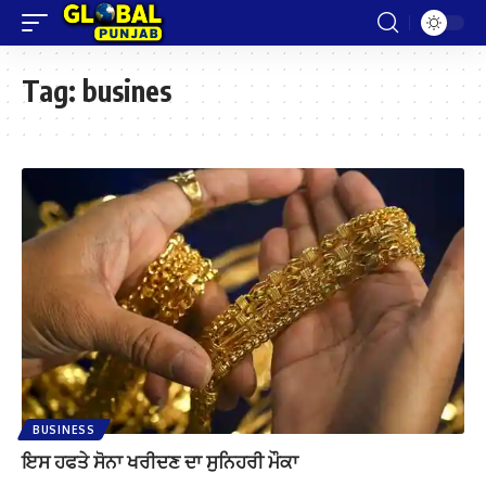
Tag:
busines
BUSINESS
ਇਸ ਹਫਤੇ ਸੋਨਾ ਖਰੀਦਣ ਦਾ ਸੁਨਿਹਰੀ ਮੌਕਾ