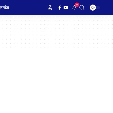
9
ਨ ਢੰਗ