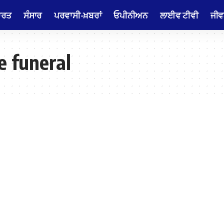
ਾਰਤ
ਸੰਸਾਰ
ਪਰਵਾਸੀ-ਖ਼ਬਰਾਂ
ਓਪੀਨੀਅਨ
ਲਾਈਵ ਟੀਵੀ
ਜੀਵ
e funeral