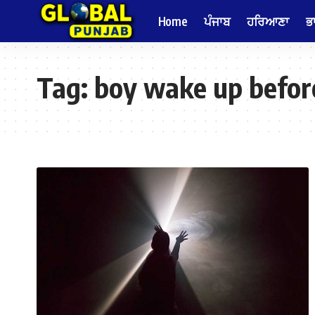
Home
ਪੰਜਾਬ
ਹਰਿਆਣਾ
ਭ
Tag:
boy wake up befor