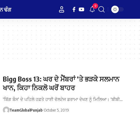
9
ਨ ਢੰਗ
Bigg Boss 13: ਘਰ ਦੇ ਮੈਂਬਰਾਂ ‘ਤੇ ਭੜਕੇ ਸਲਮਾਨ
ਖਾਨ, ਕਿਹਾ ਨਿਕਲੋ ਘਰੋਂ ਬਾਹਰ
'ਬਿੱਗ ਬੌਸ' ਦੇ ਪਹਿਲੇ ਹਫ਼ਤੇ ਹਾਈ ਵੋਲਟੇਜ ਡਰਾਮਾ ਦੇਖਣ ਨੂੰ ਮਿਲਿਆ। 'ਬੀਬੀ…
TeamGlobalPunjab
October 5, 2019