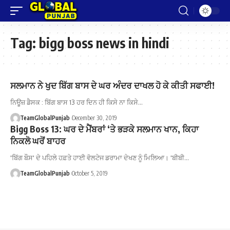
Tag:
bigg boss news in hindi
ਸਲਮਾਨ ਨੇ ਖੁਦ ਬਿੱਗ ਬਾਸ ਦੇ ਘਰ ਅੰਦਰ ਦਾਖਲ ਹੋ ਕੇ ਕੀਤੀ ਸਫਾਈ!
ਨਿਊਜ਼ ਡੈਸਕ : ਬਿੱਗ ਬਾਸ 13 ਹਰ ਦਿਨ ਹੀ ਕਿਸੇ ਨਾ ਕਿਸੇ…
TeamGlobalPunjab
December 30, 2019
Bigg Boss 13: ਘਰ ਦੇ ਮੈਂਬਰਾਂ ‘ਤੇ ਭੜਕੇ ਸਲਮਾਨ ਖਾਨ, ਕਿਹਾ
ਨਿਕਲੋ ਘਰੋਂ ਬਾਹਰ
'ਬਿੱਗ ਬੌਸ' ਦੇ ਪਹਿਲੇ ਹਫ਼ਤੇ ਹਾਈ ਵੋਲਟੇਜ ਡਰਾਮਾ ਦੇਖਣ ਨੂੰ ਮਿਲਿਆ। 'ਬੀਬੀ…
TeamGlobalPunjab
October 5, 2019