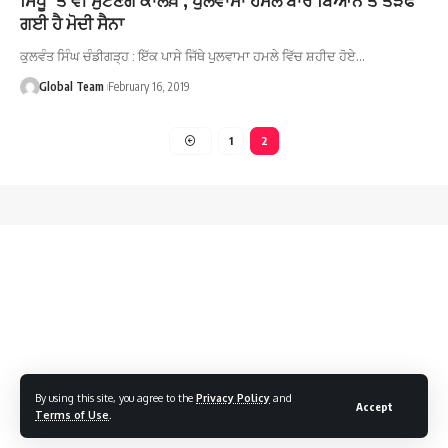
ਗਈ ਹੈ ਮੋਦੀ ਸੈਨਾ
ਕੁਲਵੰਤ ਸਿੰਘ ਚੰਡੀਗੜ੍ਹ : ਇੱਕ ਪਾਸੇ ਜਿੱਥੇ ਪੁਲਵਾਮਾ ਹਮਲੇ ਵਿੱਚ ਸ਼ਹੀਦ ਹੋਏ…
Global Team
February 16, 2019
1
2
By using this site, you agree to the
Privacy Policy
and
Accept
Terms of Use
.