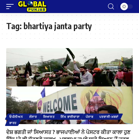
Tag:
bhartiya janta party
ਓਪੀਨੀਅਨ
ਸੰਸਾਰ
ਸਿਆਸਤ
ਸਿੱਖ ਭਾਈਚਾਰਾ
ਪੰਜਾਬ
ਪਰਵਾਸੀ-ਖ਼ਬਰਾਂ
ਭਾਰਤ
ਦੇਸ਼ ਭਗਤੀ ਜਾਂ ਸਿਆਸਤ ? ਭਾਜਪਾਈਆਂ ਨੇ ਪੋਸਟਰ ਕੀਤਾ ਕਾਲਾ ਹੁਣ
ਸਿੱਧੂ ‘ਤੇ ਵੀ ਸੁੱਟਣਗੇ ਕਾਲਖ਼ , ਪੁਲਵਾਮਾ ਹਮਲੇ ਬਾਰੇ ਬਿਆਨ ਤੋਂ ਤੜਫ