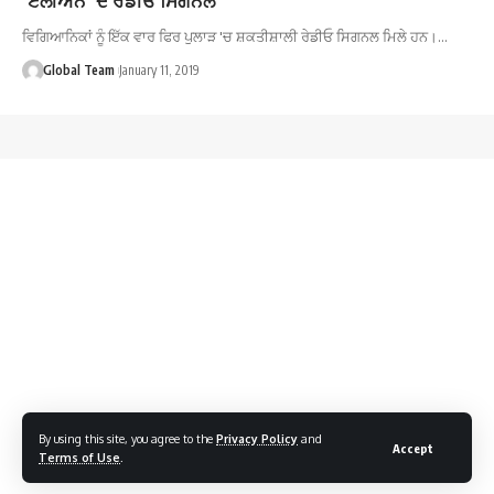
ਵਿਗਿਆਨਿਕਾਂ ਨੂੰ ਇੱਕ ਵਾਰ ਫਿਰ ਪੁਲਾੜ 'ਚ ਸ਼ਕਤੀਸ਼ਾਲੀ ਰੇਡੀਓ ਸਿਗਨਲ ਮਿਲੇ ਹਨ।…
Global Team
January 11, 2019
By using this site, you agree to the
Privacy Policy
and
Accept
Terms of Use
.