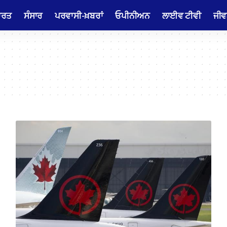
ਾਰਤ
ਸੰਸਾਰ
ਪਰਵਾਸੀ-ਖ਼ਬਰਾਂ
ਓਪੀਨੀਅਨ
ਲਾਈਵ ਟੀਵੀ
ਜੀਵ