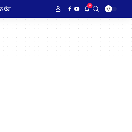
9
ਨ ਢੰਗ