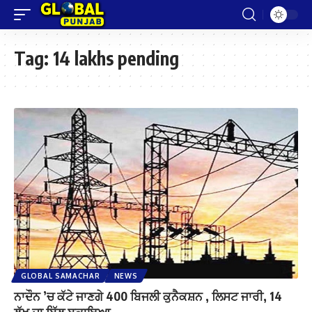
Tag:
14 lakhs pending
GLOBAL SAMACHAR
NEWS
ਨਾਦੌਨ ’ਚ ਕੱਟੇ ਜਾਣਗੇ 400 ਬਿਜਲੀ ਕੁਨੈਕਸ਼ਨ , ਲਿਸਟ ਜਾਰੀ, 14
ਲੱਖ ਦਾ ਬਿੱਲ ਬਕਾਇਆ