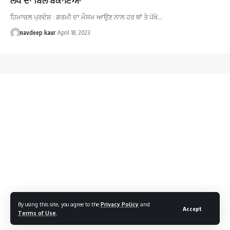
ਹਿਮਾਚਲ ਪ੍ਰਦੇਸ਼ : ਗਰਮੀ ਦਾ ਮੌਸਮ ਆਉਣ ਨਾਲ ਹਰ ਥਾਂ ਤੇ ਪੱਖੇ…
navdeep kaur
April 18, 2023
By using this site, you agree to the
Privacy Policy
and
Accept
Terms of Use
.