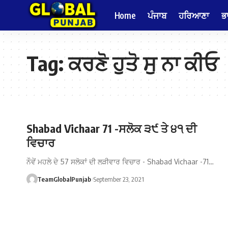
Home
ਪੰਜਾਬ
ਹਰਿਆਣਾ
ਭ
Tag:
ਕਰਣੋ ਹੁਤੋ ਸੁ ਨਾ ਕੀਓ
Shabad Vichaar 71 -ਸਲੋਕ ੩੯ ਤੇ ੪੧ ਦੀ
ਵਿਚਾਰ
ਨੌਵੇਂ ਮਹਲੇ ਦੇ 57 ਸਲੋਕਾਂ ਦੀ ਲੜੀਵਾਰ ਵਿਚਾਰ - Shabad Vichaar -71…
TeamGlobalPunjab
September 23, 2021