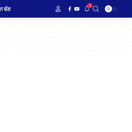
9
ਨ ਢੰਗ