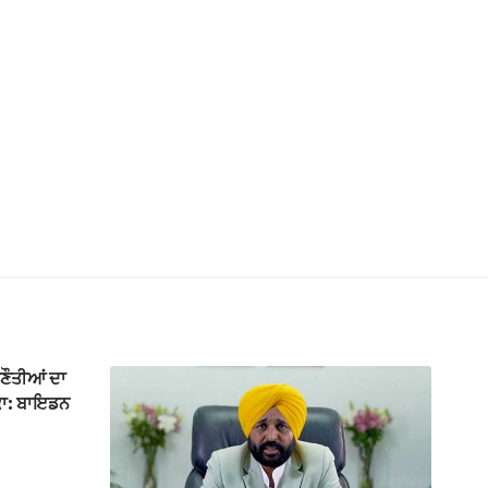
ਣੌਤੀਆਂ ਦਾ
ੀਕਾ: ਬਾਇਡਨ