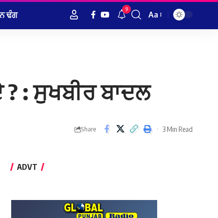
9
ਨ ਢੰਗ
Aa
Font
Resizer
ੇ ? : ਸੁਖਬੀਰ ਬਾਦਲ
3 Min Read
Share
ADVT