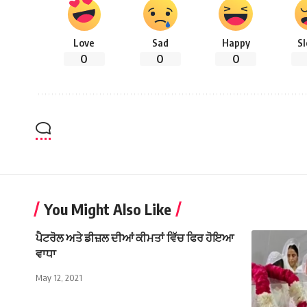
Love
Sad
Happy
S
0
0
0
You Might Also Like
ਪੈਟਰੋਲ ਅਤੇ ਡੀਜ਼ਲ ਦੀਆਂ ਕੀਮਤਾਂ ਵਿੱਚ ਫਿਰ ਹੋਇਆ
ਵਾਧਾ
May 12, 2021