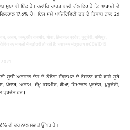
ੰਜਾਬ ਸੂਬਾ ਵੀ ਇੱਕ ਹੈ। ਹਲਾਂਕਿ ਰਾਹਤ ਵਾਲੀ ਗੱਲ ਇਹ ਹੈ ਕਿ ਆਬਾਦੀ ਦੇ
 ਫਿਲਹਾਲ 17.6% ਹੈ। ਇਸ ਸਮੇਂ ਪਾਜ਼ਿਟਿਵਿਟੀ ਦਰ ਦੇ ਹਿਸਾਬ ਨਾਲ 26
ाब, असम, जम्मू और कश्मीर, गोवा, हिमाचल प्रदेश, पुदुचेरी, मणिपुर,
दिन नए मामलों में बढ़ोतरी हो रही है: स्वास्थ्य मंत्रालय
#COVID19
, 2021
ਗਈ ਸੂਚੀ ਅਨੁਸਾਰ ਦੇਸ਼ ਦੇ ਕੋਰੋਨਾ ਸੰਕ੍ਰਮਣ ਦੇ ਰੋਜ਼ਾਨਾ ਵਾਧੇ ਵਾਲੇ ਸੂਬੇ
 ਪੰਜਾਬ, ਅਸਾਮ, ਜੰਮੂ-ਕਸ਼ਮੀਰ, ਗੋਆ, ਹਿਮਾਚਲ ਪ੍ਰਦੇਸ਼, ਪੁਡੂਚੇਰੀ,
ਲ ਪ੍ਰਦੇਸ਼ ਹਨ।
6% ਦੀ ਦਰ ਨਾਲ ਸਭ ਤੋਂ ਉੱਪਰ ਹੈ।