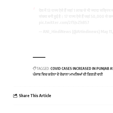
देश में 13 राज्य ऐसे हैं जहां 1 लाख से भी ज्यादा सक्रि
संख्या बनी हुई है। 17 राज्य ऐसे हैं जहां 50,000 से कम
pic.twitter.com/2f5JsZhB57
— ANI_HindiNews (@AHindinews)
May 11
TAGGED:
COVID CASES INCREASED IN PUNJAB AS
ਪੰਜਾਬ ਵਿਚ ਕਰੋਨਾ ਦੇ ਰੋਜ਼ਾਨਾ ਮਾਮਲਿਆਂ ਦੀ ਗਿਣਤੀ ਵਧੀ
Share This Article