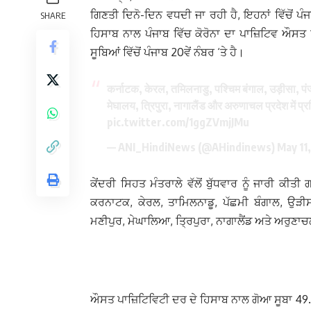
ਗਿਣਤੀ ਦਿਨੋ-ਦਿਨ ਵਧਦੀ ਜਾ ਰਹੀ ਹੈ, ਇਹਨਾਂ ਵਿੱਚੋਂ ਪ
SHARE
ਹਿਸਾਬ ਨਾਲ ਪੰਜਾਬ ਵਿੱਚ ਕੋਰੋਨਾ ਦਾ ਪਾਜ਼ਿਟਿਵ ਔਸਤ
ਸੂਬਿਆਂ ਵਿੱਚੋਂ ਪੰਜਾਬ 20ਵੇਂ ਨੰਬਰ ‘ਤੇ ਹੈ।
कर्नाटक, केरल, तमिलनाडु, पश्चिम बंगाल, उड़ीसा, पंज
मेघालय, त्रिपुरा, नागालैंड और अरुणाचल प्रदेश में प्रति
pic.twitter.com/1ggZVmjJMu
— ANI_HindiNews (@AHindinews)
May 11
ਕੇਂਦਰੀ ਸਿਹਤ ਮੰਤਰਾਲੇ ਵੱਲੋਂ ਬੁੱਧਵਾਰ ਨੂੰ ਜਾਰੀ ਕੀਤੀ 
ਕਰਨਾਟਕ, ਕੇਰਲ, ਤਾਮਿਲਨਾਡੂ, ਪੱਛਮੀ ਬੰਗਾਲ, ਉੜੀਸਾ,
ਮਣੀਪੁਰ, ਮੇਘਾਲਿਆ, ਤ੍ਰਿਪੁਰਾ, ਨਾਗਾਲੈਂਡ ਅਤੇ ਅਰੁਣਾਚ
ਔਸਤ ਪਾਜ਼ਿਟਿਵਿਟੀ ਦਰ ਦੇ ਹਿਸਾਬ ਨਾਲ ਗੋਆ ਸੂਬਾ 49.