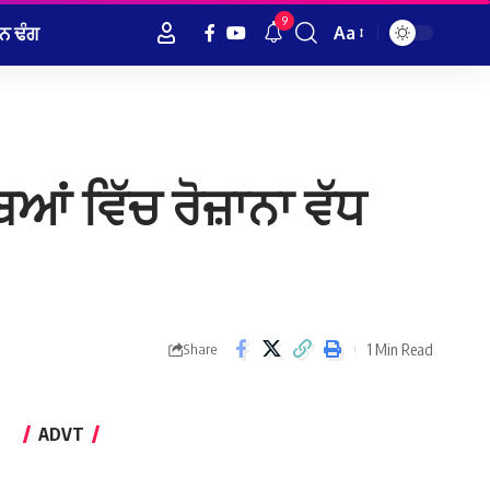
9
ਨ ਢੰਗ
Aa
Font
Resizer
ਆਂ ਵਿੱਚ ਰੋਜ਼ਾਨਾ ਵੱਧ
1 Min Read
Share
ADVT