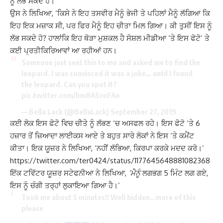
ਨੂੰ ਲੱਭ ਸਕਦੇ ਹੋ।
ਉਸ ਨੇ ਲਿਖਿਆ, ‘ਕਿਸੇ ਨੇ ਇਹ ਤਸਵੀਰ ਮੈਨੂੰ ਭੇਜੀ ਤੇ ਪਹਿਲਾਂ ਮੈਨੂੰ ਲੱਗਿਆ ਕਿ
ਇਹ ਇਕ ਮਜ਼ਾਕ ਸੀ, ਪਰ ਫਿਰ ਮੈਨੂੰ ਇਹ ਚੀਤਾ ਮਿਲ ਗਿਆ। ਕੀ ਤੁਸੀਂ ਇਸ ਨੂੰ
ਲੱਭ ਸਕਦੇ ਹੋ? ਹਾਲਾਂਕਿ ਇਹ ਥੋੜਾ ਮੁਸ਼ਕਲ ਹੈ ਸੋਸ਼ਲ ਮੀਡੀਆ ‘ਤੇ ਇਸ ਫੋਟੋ’ ਤੇ
ਕਈ ਪ੍ਰਤੀਕਿਰਿਆਵਾਂ ਆ ਰਹੀਆਂ ਹਨ।
Someone just sent this to me and asked me to find the
leopard. I was convinced it was a joke… until I found
the leopard. Can you spot it?
pic.twitter.com/hm8ASroFAo
— Bella Lack (@BellaLack)
September 27, 2019
ਕਈ ਲੋਕ ਇਸ ਫੋਟੋ ਵਿਚ ਚੀਤੇ ਨੂੰ ਲੱਭਣ ‘ਚ ਅਸਫਲ ਰਹੇ। ਇਸ ਫੋਟੋ ‘ਤੇ 6
ਹਜ਼ਾਰ ਤੋਂ ਜ਼ਿਆਦਾ ਲਾਈਕਸ ਆਏ ਤੇ ਬਹੁਤ ਸਾਰੇ ਲੋਕਾਂ ਨੇ ਇਸ ‘ਤੇ ਕਮੈਂਟ
ਕੀਤਾ। ਇਕ ਯੂਜ਼ਰ ਨੇ ਲਿਖਿਆ, ‘ਨਹੀਂ ਲੱਭਿਆ, ਕਿਰਪਾ ਕਰਕੇ ਮਦਦ ਕਰੋ।’
https://twitter.com/ter0424/status/1177645648881082368
ਇੱਕ ਟਵਿੱਟਰ ਯੂਜ਼ਰ ਸਟੇਫਨੀਆ ਨੇ ਲਿਖਿਆ,
‘ਮੈਨੂੰ
ਲਗਭਗ 5 ਮਿੰਟ ਲਗ ਗਏ,
ਇਸ ਨੂੰ ਚੰਗੀ ਤਰ੍ਹਾਂ ਲੁਕਾਇਆ ਗਿਆ ਹੈ।’
Took me about 5 minutes!! Well hidden.. more of this
please