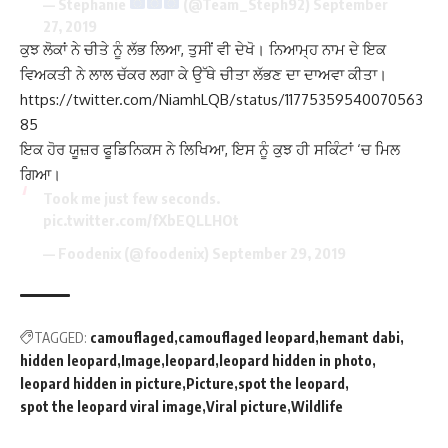
— Stephanie
(@Team_Steph92)
September
27, 2019
ਕੁਝ ਲੋਕਾਂ ਨੇ ਚੀਤੇ ਨੂੰ ਲੱਭ ਲਿਆ, ਤੁਸੀਂ ਵੀ ਦੇਖੋ। ਨਿਆਮ੍ਹ ਨਾਮ ਦੇ ਇਕ
ਵਿਅਕਤੀ ਨੇ ਲਾਲ ਚੱਕਰ ਲਗਾ ਕੇ ਉੱਥੇ ਚੀਤਾ ਲੱਭਣ ਦਾ ਦਾਅਵਾ ਕੀਤਾ।
https://twitter.com/NiamhLQB/status/11775359540070563
85
ਇਕ ਹੋਰ ਯੂਜ਼ਰ ਫੂਡਿਨਿਕਸ ਨੇ ਲਿਖਿਆ, ਇਸ ਨੂੰ ਕੁਝ ਹੀ ਸਕਿੰਟਾਂ ‘ਚ ਮਿਲ
ਗਿਆ।
Took me just few seconds.
pic.twitter.com/fXbEQLLHOt
— Foodenix (@foodenix)
September 29, 2019
TAGGED:
camouflaged
camouflaged leopard
hemant dabi
hidden leopard
Image
leopard
leopard hidden in photo
leopard hidden in picture
Picture
spot the leopard
spot the leopard viral image
Viral picture
Wildlife