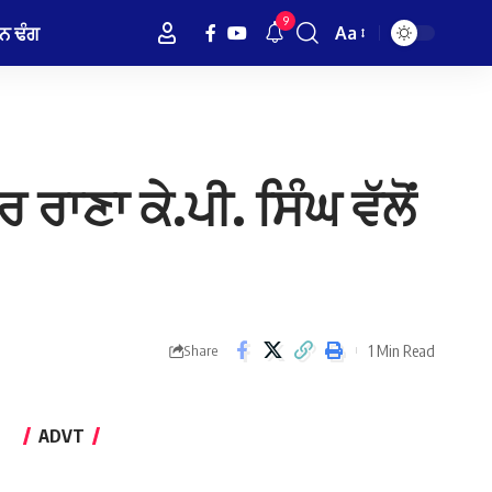
9
ਨ ਢੰਗ
Aa
Font
Resizer
ਰਾਣਾ ਕੇ.ਪੀ. ਸਿੰਘ ਵੱਲੋਂ
1 Min Read
Share
ADVT