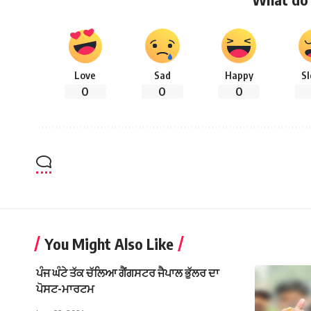
Love
Sad
Happy
S
0
0
0
You Might Also Like
ਪੰਜ ਘੰਟੇ ਤੱਕ ਚੱਲਿਆ ਗੈਂਗਸਟਰ ਜੈਪਾਲ ਭੁੱਲਰ ਦਾ
ਪੋਸਟ-ਮਾਰਟਮ