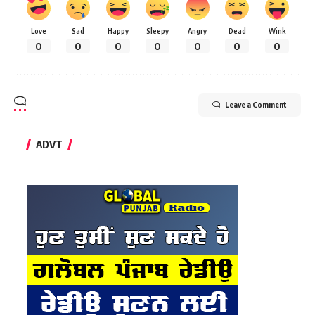
Love
Sad
Happy
Sleepy
Angry
Dead
Wink
0
0
0
0
0
0
0
Leave a Comment
ADVT