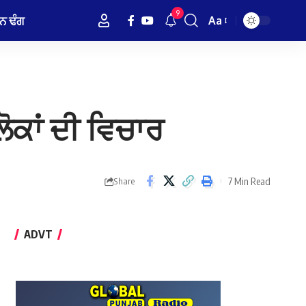
9
ਨ ਢੰਗ
Aa
Font
Resizer
ੋਕਾਂ ਦੀ ਵਿਚਾਰ
7 Min Read
Share
ADVT