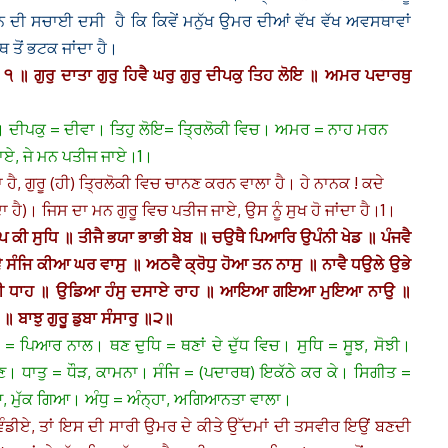
ੀਵਨ ਦੀ ਸਚਾਈ ਦਸੀ ਹੈ ਕਿ ਕਿਵੇਂ ਮਨੁੱਖ ਉਮਰ ਦੀਆਂ ਵੱਖ ਵੱਖ ਅਵਸਥਾਵਾਂ
ਤੋਂ ਭਟਕ ਜਾਂਦਾ ਹੈ।
ਃ ੧ ॥
ਗੁਰੁ ਦਾਤਾ ਗੁਰੁ ਹਿਵੈ ਘਰੁ ਗੁਰੁ ਦੀਪਕੁ ਤਿਹ ਲੋਇ ॥ ਅਮਰ ਪਦਾਰਥੁ
 ਹੈ। ਦੀਪਕੁ = ਦੀਵਾ। ਤਿਹੁ ਲੋਇ= ਤ੍ਰਿਲੋਕੀ ਵਿਚ। ਅਮਰ = ਨਾਹ ਮਰਨ
ਜਾਏ, ਜੇ ਮਨ ਪਤੀਜ ਜਾਏ।1।
ਮਾ ਹੈ, ਗੁਰੂ (ਹੀ) ਤ੍ਰਿਲੋਕੀ ਵਿਚ ਚਾਨਣ ਕਰਨ ਵਾਲਾ ਹੈ। ਹੇ ਨਾਨਕ ! ਕਦੇ
ਦਾ ਹੈ)। ਜਿਸ ਦਾ ਮਨ ਗੁਰੂ ਵਿਚ ਪਤੀਜ ਜਾਏ, ਉਸ ਨੂੰ ਸੁਖ ਹੋ ਜਾਂਦਾ ਹੈ।1।
 ਕੀ ਸੁਧਿ ॥ ਤੀਜੈ ਭਯਾ ਭਾਭੀ ਬੇਬ ॥ ਚਉਥੈ ਪਿਆਰਿ ਉਪੰਨੀ ਖੇਡ ॥ ਪੰਜਵੈ
ੈ ਸੰਜਿ ਕੀਆ ਘਰ ਵਾਸੁ ॥ ਅਠਵੈ ਕ੍ਰੋਧੁ ਹੋਆ ਤਨ ਨਾਸੁ ॥ ਨਾਵੈ ਧਉਲੇ ਉਭੇ
ਕਾਰੀ ਧਾਹ ॥ ਉਡਿਆ ਹੰਸੁ ਦਸਾਏ ਰਾਹ ॥ ਆਇਆ ਗਇਆ ਮੁਇਆ ਨਾਉ ॥
 ਬਾਝੁ ਗੁਰੂ ਡੁਬਾ ਸੰਸਾਰੁ ॥੨॥
ਪਿਆਰ ਨਾਲ। ਥਣ ਦੁਧਿ = ਥਣਾਂ ਦੇ ਦੁੱਧ ਵਿਚ। ਸੁਧਿ = ਸੂਝ, ਸੋਝੀ।
 ਧਾਤੁ = ਧੌੜ, ਕਾਮਨਾ। ਸੰਜਿ = (ਪਦਾਰਥ) ਇਕੱਠੇ ਕਰ ਕੇ। ਸਿਗੀਤ =
ਆ, ਮੁੱਕ ਗਿਆ। ਅੰਧੁ = ਅੰਨ੍ਹਾ, ਅਗਿਆਨਤਾ ਵਾਲਾ।
 ਵੰਡੀਏ, ਤਾਂ ਇਸ ਦੀ ਸਾਰੀ ਉਮਰ ਦੇ ਕੀਤੇ ਉੱਦਮਾਂ ਦੀ ਤਸਵੀਰ ਇਉਂ ਬਣਦੀ