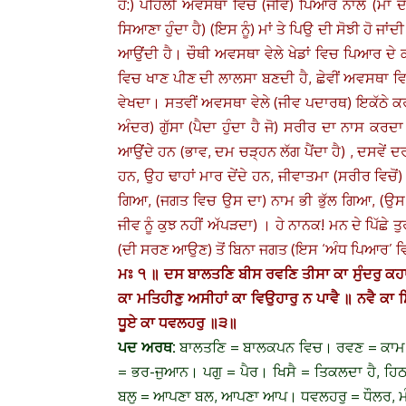
ਹੈ:) ਪਹਿਲੀ ਅਵਸਥਾ ਵਿਚ (ਜੀਵ) ਪਿਆਰ ਨਾਲ (ਮਾਂ ਦੇ) 
ਸਿਆਣਾ ਹੁੰਦਾ ਹੈ) (ਇਸ ਨੂੰ) ਮਾਂ ਤੇ ਪਿਉ ਦੀ ਸੋਝੀ ਹੋ ਜ
ਆਉਂਦੀ ਹੈ। ਚੌਥੀ ਅਵਸਥਾ ਵੇਲੇ ਖੇਡਾਂ ਵਿਚ ਪਿਆਰ ਦੇ ਕ
ਵਿਚ ਖਾਣ ਪੀਣ ਦੀ ਲਾਲਸਾ ਬਣਦੀ ਹੈ, ਛੇਵੀਂ ਅਵਸਥਾ ਵਿਚ
ਵੇਖਦਾ। ਸਤਵੀਂ ਅਵਸਥਾ ਵੇਲੇ (ਜੀਵ ਪਦਾਰਥ) ਇਕੱਠੇ ਕਰ
ਅੰਦਰ) ਗੁੱਸਾ (ਪੈਦਾ ਹੁੰਦਾ ਹੈ ਜੋ) ਸਰੀਰ ਦਾ ਨਾਸ ਕਰਦਾ ਹ
ਆਉਂਦੇ ਹਨ (ਭਾਵ, ਦਮ ਚੜ੍ਹਨ ਲੱਗ ਪੈਂਦਾ ਹੈ) , ਦਸਵੇਂ ਦਰ
ਹਨ, ਉਹ ਢਾਹਾਂ ਮਾਰ ਦੇਂਦੇ ਹਨ, ਜੀਵਾਤਮਾ (ਸਰੀਰ ਵਿਚੋ
ਗਿਆ, (ਜਗਤ ਵਿਚ ਉਸ ਦਾ) ਨਾਮ ਭੀ ਭੁੱਲ ਗਿਆ, (ਉਸ ਦੇ ਮਰ
ਜੀਵ ਨੂੰ ਕੁਝ ਨਹੀਂ ਅੱਪੜਦਾ) ।
ਹੇ ਨਾਨਕ! ਮਨ ਦੇ ਪਿੱਛੇ 
(ਦੀ ਸਰਣ ਆਉਣ) ਤੋਂ ਬਿਨਾ ਜਗਤ (ਇਸ ‘ਅੰਧ ਪਿਆਰ’ ਵਿ
ਮਃ ੧ ॥ ਦਸ ਬਾਲਤਣਿ ਬੀਸ ਰਵਣਿ ਤੀਸਾ ਕਾ ਸੁੰਦਰੁ ਕਹਾਵ
ਕਾ ਮਤਿਹੀਣੁ ਅਸੀਹਾਂ ਕਾ ਵਿਉਹਾਰੁ ਨ ਪਾਵੈ ॥ ਨਵੈ ਕਾ ਸ
ਧੂਏ ਕਾ ਧਵਲਹਰੁ ॥੩॥
ਪਦ ਅਰਥ:
ਬਾਲਤਣਿ = ਬਾਲਕਪਨ ਵਿਚ। ਰਵਣ = ਕਾਮ-ਚ
= ਭਰ-ਜੁਆਨ। ਪਗੁ = ਪੈਰ। ਖਿਸੈ = ਤਿਕਲਦਾ ਹੈ, ਹਿਠ
ਬਲੁ = ਆਪਣਾ ਬਲ, ਆਪਣਾ ਆਪ। ਧਵਲਹਰੁ = ਧੌਲਰ, ਮ