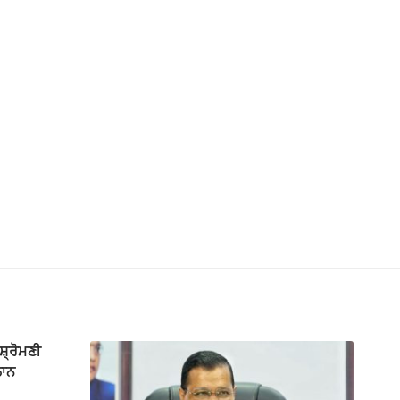
 ਸ਼੍ਰੋਮਣੀ
ਲਾਨ