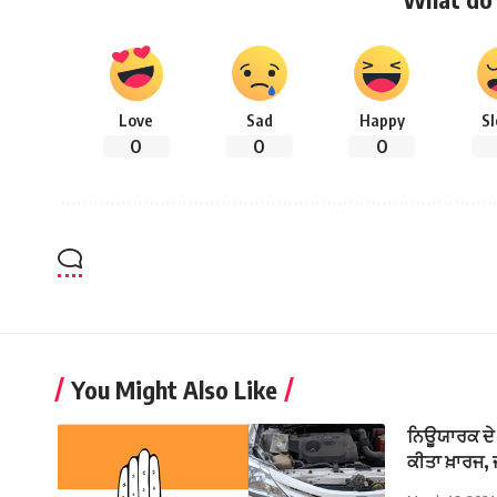
Love
Sad
Happy
S
0
0
0
You Might Also Like
ਨਿਊਯਾਰਕ ਦੇ 
ਕੀਤਾ ਖ਼ਾਰਜ, 