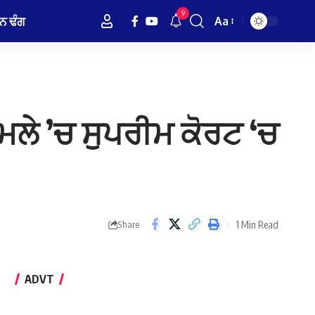
9
ਨ ਢੰਗ
Aa
Font
Resizer
ਾਮਲੇ ’ਚ ਸੁਪਰੀਮ ਕੋਰਟ ‘ਚ
1 Min Read
Share
ADVT